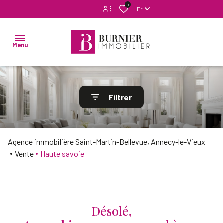
0
Fr
Espace propriétaire
Menu
Mon compte syndic
NOS
Filtrer
VENTES
NOS
LOCATIONS
Agence immobilière Saint-Martin-Bellevue, Annecy-le-Vieux
SYNDIC DE
Vente
Haute savoie
COPROPRIÉTÉ
NOS
AGENCES
NOUS
Désolé,
CONTACTER