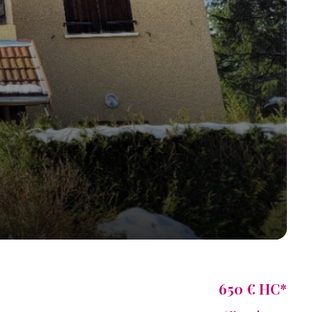
650 € HC*