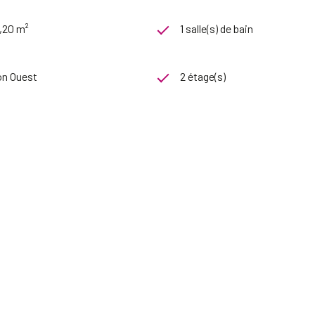
,20 m²
1 salle(s) de bain
on Ouest
2 étage(s)