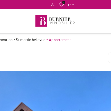
0
Fr
Espace propriétaire
Mon compte syndic
Location
St martin bellevue
Appartement